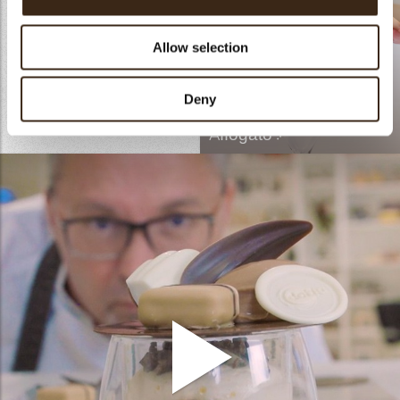
Download het receptenboek
'Inspired by coffee' met de
Allow selection
vijf creatieve recepten van
onze chefs hier.
Deny
LEES MEER
Affogato