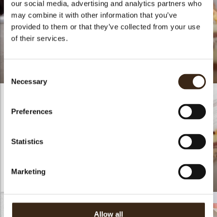
our social media, advertising and analytics partners who
may combine it with other information that you’ve
provided to them or that they’ve collected from your use
of their services.
Tripplo: Coffee
Americano
Merengue
Consent
Necessary
Selection
Preferences
Statistics
Marketing
bdegans
Inspired by coffee
2017
Allow all