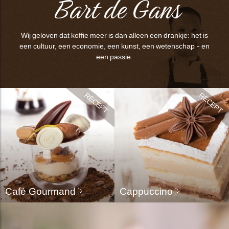
Bart de Gans
bmenu
Wij geloven dat koffie meer is dan alleen een drankje: het is
bmenu
een cultuur, een economie, een kunst, een wetenschap - en
een passie.
ek
Café Gourmand
Cappuccino