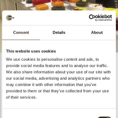
Consent
Details
About
This website uses cookies
We use cookies to personalise content and ads, to
Visie
provide social media features and to analyse our traffic.
We also share information about your use of our site with
our social media, advertising and analytics partners who
Ambitieus
may combine it with other information that you’ve
Wij hebben veel ambities en leggen de lat extreem hoog. Met
onze chocoladedecoraties willen we grenzen verleggen en
provided to them or that they’ve collected from your use
onszelf overstijgen: beter, slimmer, sneller, mooier. Ons
of their services.
motto? Uitblinken, door uitdagingen aan te gaan.
Betrouwbaar
Consent
Afspraak is afspraak. Betrouwbaarheid is onze tweede