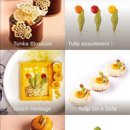
Tonka Blossom
Tulip assortment
Dutch Heritage
Tulip On A Sofa