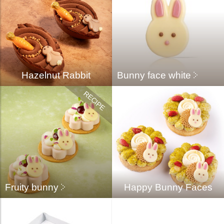
Hazelnut Rabbit
Bunny face white
Fruity bunny
Happy Bunny Faces