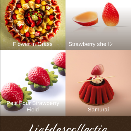
Flower In Grass
Strawberry shell
Petit Four Strawberry
Field
Samurai
Liefdescollectie