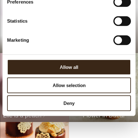
Preferences
Statistics
Lace flower white
Marketing
Fresh Spring
assortment
Allow all
Allow selection
Deny
Life is a peach
Flower In Dubai