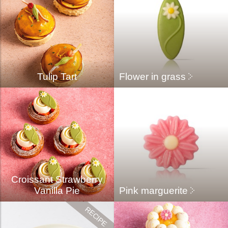
Tulip Tart
Flower in grass
Croissant Strawberry
Vanilla Pie
Pink marguerite