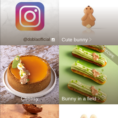
Cute bunny
doblaofficial
Cheesy
Bunny in a field