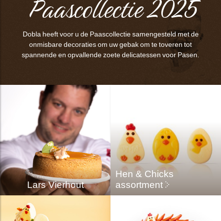
Paascollectie 2025
bmenu
Dobla heeft voor u de Paascollectie samengesteld met de
bmenu
onmisbare decoraties om uw gebak om te toveren tot
spannende en opvallende zoete delicatessen voor Pasen.
ek
Hen & Chicks
Lars Vierhout
assortment