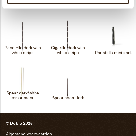
Decotube dark
Mikado dark
Panatella dark
Panatella dark with
Cigarillo dark with
white stripe
white stripe
Panatella mini dark
Spear dark/white
assortment
Spear short dark
© Dobla 2026
Algemene voorwaarden