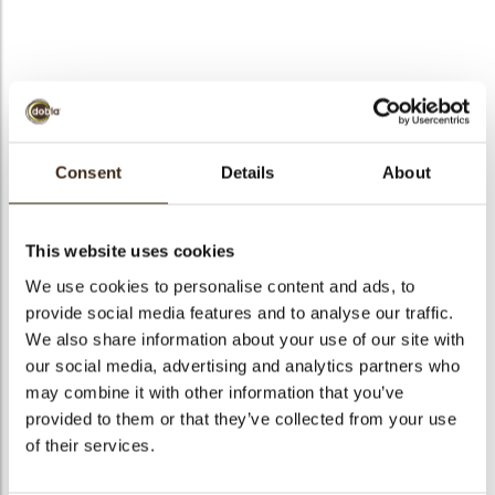
bmenu
bmenu
Cigarillo multi color
ek
assortment
Consent
Details
About
Artikelnummer
78013
Netto gewicht
0.65 kg
This website uses cookies
Bruto gewicht
0.799 kg
We use cookies to personalise content and ads, to
provide social media features and to analyse our traffic.
Aantal stuks
210
We also share information about your use of our site with
Vorm
Stick
our social media, advertising and analytics partners who
Beschikbaarheid
Het hele jaar verkrijgbaar
may combine it with other information that you’ve
Afmetingen
97 X 6 MM
provided to them or that they’ve collected from your use
of their services.
Kleur
Meerdere kleuren
Size indication
Groot >70 mm