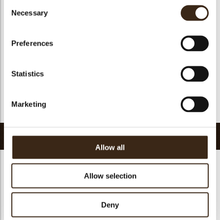
Consent
Geschikt voor vegan
ja
Necessary
Selection
Kosher
ja
Halal
ja
Preferences
GMO-vrij
ja
Bevat AZO kleurstoffen
Nee
Statistics
FDA goedgekeurd
ja
Uniqueness
Essential
Marketing
Terug naar collectie
Gerelateerde producten
Allow all
Allow selection
Deny
Decotube dark
Mikado dark
Panatella dark