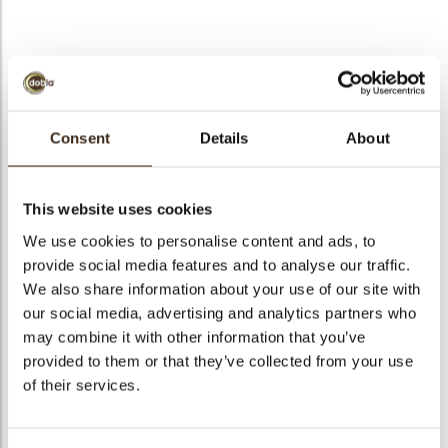
bmenu
bmenu
Panatella mini dark
ek
Consent
Details
About
Artikelnummer
71174
Netto gewicht
0.50 kg
This website uses cookies
Bruto gewicht
0.647 kg
We use cookies to personalise content and ads, to
Aantal stuks
310
provide social media features and to analyse our traffic.
Vorm
Stick
We also share information about your use of our site with
Beschikbaarheid
Het hele jaar verkrijgbaar
our social media, advertising and analytics partners who
may combine it with other information that you’ve
Afmetingen
45 X 6 MM
provided to them or that they’ve collected from your use
Kleur
Pure chocolade
of their services.
Size indication
Medium 41-70 mm
Geschikt voor vegetariers
ja