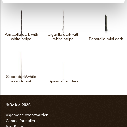
Panatella dark with
Cigarillo dark with
white stripe
white stripe
Panatella mini dark
Spear dark/white
assortment
Spear short dark
© Dobla 2026
Algemene voorwaarden
Contactformulier
Irca S.p.A.