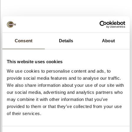
bmenu
bmenu
Moon dark
ek
Consent
Details
About
Artikelnummer
71231
Netto gewicht
0.51 kg
This website uses cookies
Bruto gewicht
0.658 kg
We use cookies to personalise content and ads, to
Aantal stuks
317
provide social media features and to analyse our traffic.
Vorm
Overig
We also share information about your use of our site with
Beschikbaarheid
Het hele jaar verkrijgbaar
our social media, advertising and analytics partners who
may combine it with other information that you’ve
Afmetingen
44 X 25 MM
provided to them or that they’ve collected from your use
Kleur
Pure chocolade
of their services.
Size indication
Medium 41-70 mm
Geschikt voor vegetariers
ja