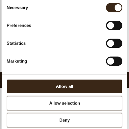
Consent
Geschikt voor vegan
ja
Necessary
Selection
Kosher
ja
Halal
ja
Preferences
GMO-vrij
ja
Bevat AZO kleurstoffen
Nee
Statistics
FDA goedgekeurd
ja
Uniqueness
Essential
Marketing
Terug naar collectie
Gerelateerde producten
Allow all
Allow selection
Hearts love
Deny
messages
assortment
Flower dark
Flower white