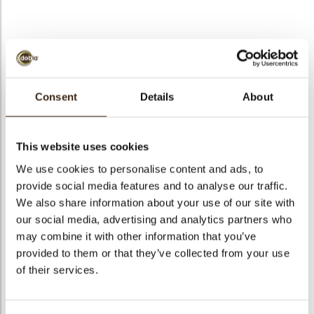
bmenu
bmenu
Fan decorette
ek
Consent
Details
About
Artikelnummer
71204
Netto gewicht
0.42 kg
This website uses cookies
Bruto gewicht
0.567 kg
We use cookies to personalise content and ads, to
Aantal stuks
245
provide social media features and to analyse our traffic.
Vorm
Overig
We also share information about your use of our site with
Beschikbaarheid
Het hele jaar verkrijgbaar
our social media, advertising and analytics partners who
may combine it with other information that you’ve
Afmetingen
50 X 35 MM
provided to them or that they’ve collected from your use
Kleur
Pure chocolade
of their services.
Size indication
Medium 41-70 mm
Geschikt voor vegetariers
ja