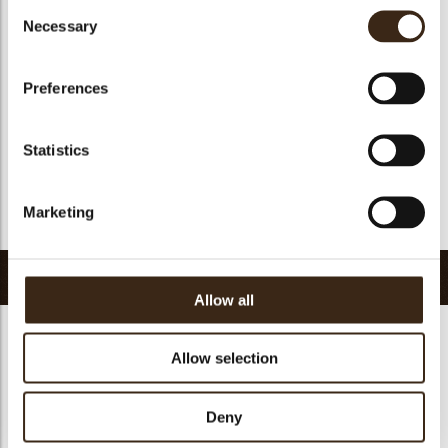
Consent
Geschikt voor vegan
ja
Necessary
Selection
Kosher
ja
Halal
ja
Preferences
GMO-vrij
ja
Bevat AZO kleurstoffen
Nee
Statistics
FDA goedgekeurd
ja
Uniqueness
Essential
Marketing
Terug naar collectie
Gerelateerde producten
Allow all
Allow selection
Hearts love
Deny
messages
assortment
Flower dark
Flower white