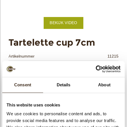
bmenu
BEKIJK VIDEO
bmenu
ek
Tartelette cup 7cm
Artikelnummer
11215
Netto gewicht
1.03 kg
Bruto gewicht
1.862 kg
Aantal stuks
66
Consent
Details
About
Vorm
Overig
Beschikbaarheid
Het hele jaar verkrijgbaar
This website uses cookies
Afmetingen
D=70; H=18 MM
We use cookies to personalise content and ads, to
Kleur
Pure chocolade
provide social media features and to analyse our traffic.
Size indication
Medium 41-70 mm