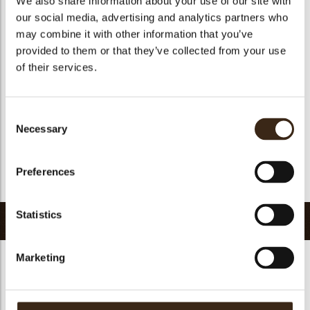
We also share information about your use of our site with
Geschikt voor vegetariers
ja
our social media, advertising and analytics partners who
may combine it with other information that you’ve
Geschikt voor vegan
Nee
provided to them or that they’ve collected from your use
Kosher
ja
of their services.
Halal
ja
GMO-vrij
ja
Consent
Bevat AZO kleurstoffen
Nee
Necessary
Selection
FDA goedgekeurd
ja
Uniqueness
Distinctive
Preferences
Terug naar collectie
Statistics
Gerelateerde producten
Marketing