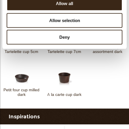
Allow all
Minicup dark
Ballerina cup dark
Pisa cup dark
Allow selection
Deny
Petit four cup
Tartelette cup 5cm
Tartelette cup 7cm
assortment dark
Petit four cup milled
dark
A la carte cup dark
Inspirations