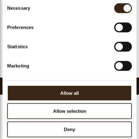
Consent
Geschikt voor vegan
ja
Necessary
Selection
Kosher
ja
Halal
ja
Preferences
GMO-vrij
ja
Bevat AZO kleurstoffen
Nee
Statistics
FDA goedgekeurd
ja
Uniqueness
Essential
Marketing
Terug naar collectie
Gerelateerde producten
Allow all
Allow selection
Deny
Minicup dark
Ballerina cup dark
Pisa cup dark