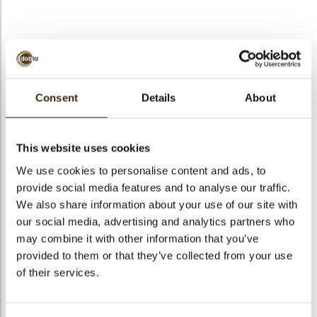
bmenu
bmenu
A la carte cup dark
ek
Consent
Details
About
Artikelnummer
11223
Netto gewicht
1.32 kg
This website uses cookies
Bruto gewicht
2.163 kg
We use cookies to personalise content and ads, to
Aantal stuks
294
provide social media features and to analyse our traffic.
Vorm
Rond
We also share information about your use of our site with
Beschikbaarheid
Het hele jaar verkrijgbaar
our social media, advertising and analytics partners who
may combine it with other information that you’ve
Afmetingen
Ø 35, 27 X 23 MM
provided to them or that they’ve collected from your use
Kleur
Pure chocolade
of their services.
Size indication
Medium 41-70 mm
Geschikt voor vegetariers
ja