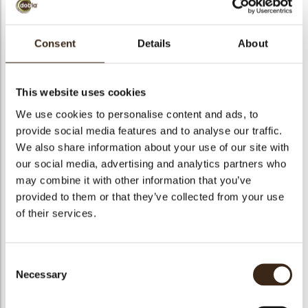
bmenu
Consent
Details
About
bmenu
Morogoro 68%
ek
This website uses cookies
Artikelnummer
915
We use cookies to personalise content and ads, to
Netto gewicht
10.00 kg
provide social media features and to analyse our traffic.
We also share information about your use of our site with
Bruto gewicht
10.500 kg
our social media, advertising and analytics partners who
Aantal stuks
1
may combine it with other information that you’ve
Beschikbaarheid
Het hele jaar verkrijgbaar
provided to them or that they’ve collected from your use
Geschikt voor vegetariers
ja
of their services.
Geschikt voor vegan
ja
Kosher
ja
Consent
Halal
Nee
Necessary
Selection
GMO-vrij
ja