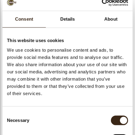
bmenu
Consent
Details
About
bmenu
Vidama Latte 42%
ek
This website uses cookies
Artikelnummer
1981502
We use cookies to personalise content and ads, to
Netto gewicht
10.00 kg
provide social media features and to analyse our traffic.
We also share information about your use of our site with
Bruto gewicht
10.350 kg
our social media, advertising and analytics partners who
Aantal stuks
1
may combine it with other information that you’ve
Beschikbaarheid
Het hele jaar verkrijgbaar
provided to them or that they’ve collected from your use
Geschikt voor vegetariers
ja
of their services.
Geschikt voor vegan
Nee
Kosher
Nee
Consent
Halal
ja
Necessary
Selection
GMO-vrij
ja