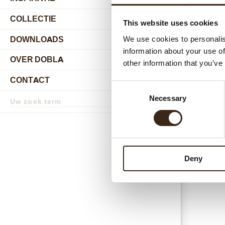
COLLECTIE
submenu
This website uses cookies
Gerel
DOWNLOADS
We use cookies to personalis
information about your use of
OVER DOBLA
other information that you’ve
submenu
CONTACT
submenu
Consent
Zoekterm
Necessary
Selection
Zoek
Esse
Deny