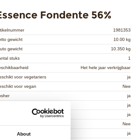
Essence Fondente 56%
rtikelnummer
1981353
tto gewicht
10.00 kg
uto gewicht
10.350 kg
ntal stuks
1
schikbaarheid
Het hele jaar verkrijgbaar
schikt voor vegetariers
ja
schikt voor vegan
Nee
osher
ja
lal
ja
MO-vrij
ja
vat AZO kleurstoffen
Nee
DA goedgekeurd
ja
About