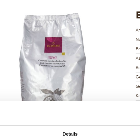
A
Ne
Br
Aa
Be
Ge
Ge
K
Ha
G
Be
F
Details