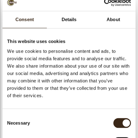
bmenu
Consent
Details
About
bmenu
Apurimac 72%
ek
This website uses cookies
Artikelnummer
886
We use cookies to personalise content and ads, to
Netto gewicht
10.00 kg
provide social media features and to analyse our traffic.
We also share information about your use of our site with
Bruto gewicht
10.500 kg
our social media, advertising and analytics partners who
Aantal stuks
1
may combine it with other information that you’ve
Beschikbaarheid
Het hele jaar verkrijgbaar
provided to them or that they’ve collected from your use
Geschikt voor vegetariers
ja
of their services.
Geschikt voor vegan
ja
Kosher
ja
Consent
Halal
Nee
Necessary
Selection
GMO-vrij
ja