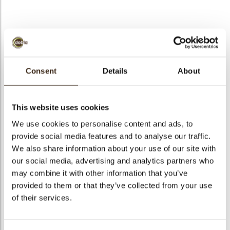
bmenu
bmenu
Coupole dark xl
ek
Consent
Details
About
Artikelnummer
77341
Netto gewicht
1.76 kg
This website uses cookies
Bruto gewicht
2.563 kg
We use cookies to personalise content and ads, to
Aantal stuks
88
provide social media features and to analyse our traffic.
Vorm
Rond
We also share information about your use of our site with
Beschikbaarheid
Het hele jaar verkrijgbaar
our social media, advertising and analytics partners who
may combine it with other information that you’ve
Afmetingen
D=80 MM
provided to them or that they’ve collected from your use
Kleur
Pure chocolade
of their services.
Size indication
Groot >70 mm
Geschikt voor vegetariers
ja