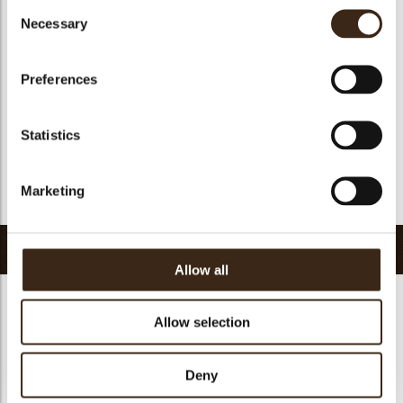
Consent
Geschikt voor vegan
Nee
Necessary
Selection
Kosher
ja
Halal
ja
Preferences
GMO-vrij
ja
Bevat AZO kleurstoffen
Nee
Statistics
FDA goedgekeurd
ja
Uniqueness
Distinctive
Marketing
Terug naar collectie
Gerelateerde producten
Allow all
Allow selection
Deny
Minicup dark
Ballerina cup dark
Pisa cup dark