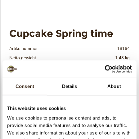
bmenu
bmenu
Cupcake Spring time
ek
Artikelnummer
18164
Netto gewicht
1.43 kg
Bruto gewicht
2.460 kg
Aantal stuks
84
Vorm
Overig
Consent
Details
About
Beschikbaarheid
Het hele jaar verkrijgbaar
Afmetingen
D=65/43;H=35 MM
This website uses cookies
Kleur
Wit
We use cookies to personalise content and ads, to
Size indication
Medium 41-70 mm
provide social media features and to analyse our traffic.
Geschikt voor vegetariers
ja
We also share information about your use of our site with