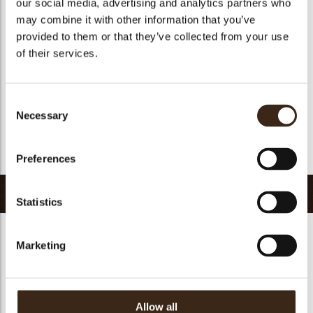
our social media, advertising and analytics partners who
Geschikt voor vegan
ja
may combine it with other information that you’ve
Kosher
ja
provided to them or that they’ve collected from your use
Halal
ja
of their services.
GMO-vrij
ja
Bevat AZO kleurstoffen
Nee
Consent
FDA goedgekeurd
Nee
Necessary
Selection
Uniqueness
Signature
Terug naar collectie
Preferences
Gerelateerde producten
Statistics
Marketing
Minicup dark
Ballerina cup dark
Pisa cup dark
Allow all