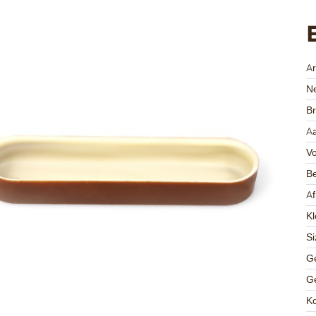
A
Ne
Br
Aa
V
Be
A
Kl
Si
Ge
Ge
K