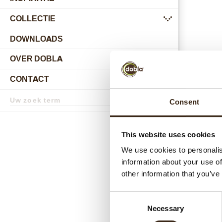
COLLECTIE
submenu
DOWNLOADS
OVER DOBLA
submenu
CONTACT
submenu
Zoekterm
Consent
Zoek
Gerel
This website uses cookies
We use cookies to personalis
information about your use of
other information that you’ve
Consent
Necessary
Selection