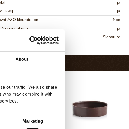
lal
ja
MO-vrij
ja
vat AZO kleurstoffen
Nee
DA goedgekeurd
ja
niqueness
Signature
Terug naar collectie
About
se our traffic. We also share
ers who may combine it with
 services.
Marketing