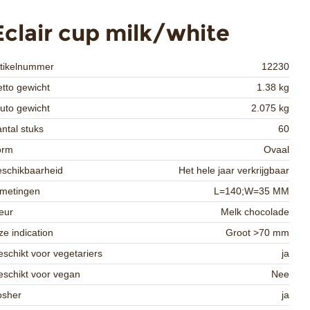
Eclair cup milk/white
rtikelnummer
12230
tto gewicht
1.38 kg
uto gewicht
2.075 kg
ntal stuks
60
orm
Ovaal
schikbaarheid
Het hele jaar verkrijgbaar
fmetingen
L=140;W=35 MM
eur
Melk chocolade
ze indication
Groot >70 mm
schikt voor vegetariers
ja
schikt voor vegan
Nee
osher
ja