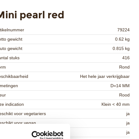
Mini pearl red
rtikelnummer
79224
tto gewicht
0.62 kg
uto gewicht
0.815 kg
ntal stuks
416
orm
Rond
schikbaarheid
Het hele jaar verkrijgbaar
fmetingen
D=14 MM
eur
Rood
ze indication
Klein < 40 mm
schikt voor vegetariers
ja
schikt voor vegan
ja
osher
ja