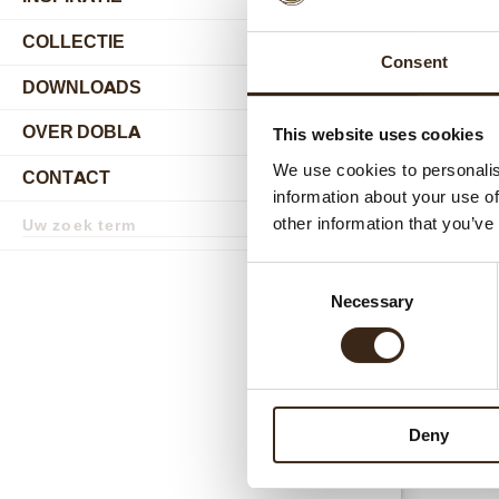
COLLECTIE
submenu
Consent
DOWNLOADS
OVER DOBLA
This website uses cookies
submenu
We use cookies to personalis
CONTACT
submenu
information about your use of
Zoekterm
other information that you’ve
Zoek
Gerel
Consent
Necessary
Selection
Deny