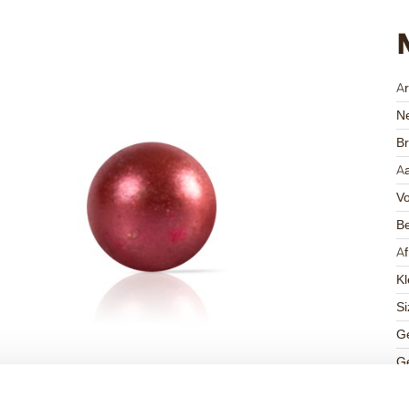
A
Ne
Br
Aa
V
Be
A
Kl
Si
Ge
Ge
K