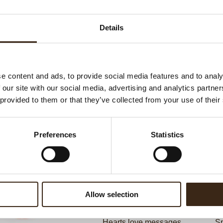
Ha
G
BEKIJK VIDEO
Details
Be
F
U
e content and ads, to provide social media features and to analy
 our site with our social media, advertising and analytics partn
 provided to them or that they’ve collected from your use of their
ateerde producten
Preferences
Statistics
Allow selection
Hearts love messages
Sp