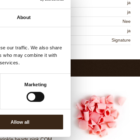
lal
ja
MO-vrij
ja
About
vat AZO kleurstoffen
Nee
DA goedgekeurd
ja
niqueness
Signature
se our traffic. We also share
Terug naar collectie
ers who may combine it with
 services.
Marketing
Allow all
rinkle hearts pink COM