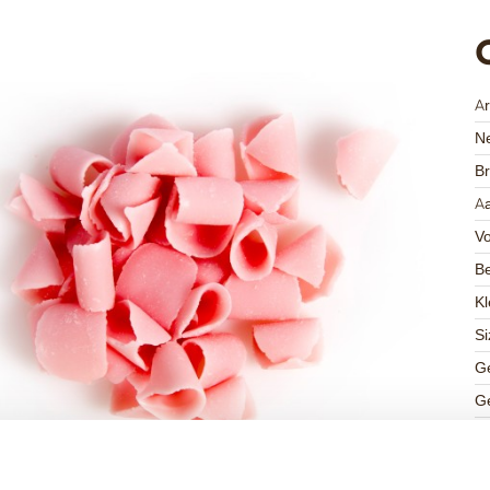
A
Ne
Br
Aa
V
Be
Kl
Si
Ge
Ge
K
Ha