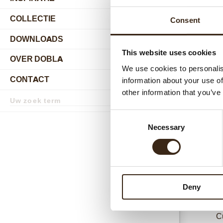
COLLECTIE
Consent
submenu
DOWNLOADS
This website uses cookies
OVER DOBLA
submenu
We use cookies to personalis
CONTACT
information about your use of
submenu
Gerel
other information that you’ve
Zoekterm
Zoek
Consent
Necessary
Selection
Deny
C