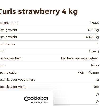
Curls strawberry 4 kg
rtikelnummer
48005
tto gewicht
4.00 kg
uto gewicht
4.420 kg
ntal stuks
1
orm
Overig
schikbaarheid
Het hele jaar verkrijgbaar
eur
Roze
ze indication
Klein < 40 mm
schikt voor vegetariers
ja
schikt voor vegan
Nee
osher
ja
lal
ja