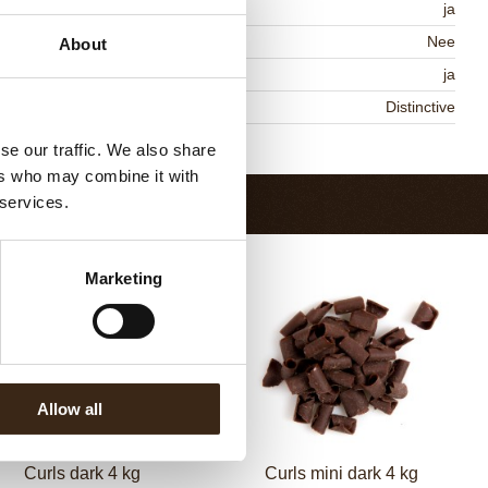
MO-vrij
ja
vat AZO kleurstoffen
Nee
About
DA goedgekeurd
ja
niqueness
Distinctive
Terug naar collectie
se our traffic. We also share
ers who may combine it with
 services.
Marketing
Allow all
Curls dark 4 kg
Curls mini dark 4 kg