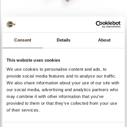
bmenu
bmenu
Shavings curled dark
ek
2,5 kg
Consent
Details
About
Artikelnummer
41168
This website uses cookies
Netto gewicht
2.50 kg
We use cookies to personalise content and ads, to
Bruto gewicht
2.920 kg
provide social media features and to analyse our traffic.
Aantal stuks
1
We also share information about your use of our site with
Vorm
Overig
our social media, advertising and analytics partners who
may combine it with other information that you’ve
Beschikbaarheid
Het hele jaar verkrijgbaar
provided to them or that they’ve collected from your use
Kleur
Pure chocolade
of their services.
Size indication
Klein < 40 mm
Geschikt voor vegetariers
ja