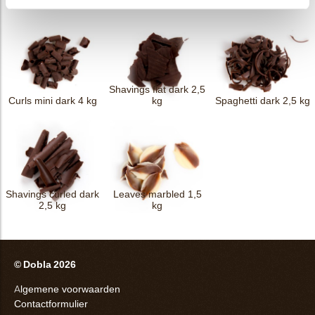
Shavings flat dark 2,5
Curls mini dark 4 kg
kg
Spaghetti dark 2,5 kg
Shavings curled dark
Leaves marbled 1,5
2,5 kg
kg
© Dobla 2026
Algemene voorwaarden
Contactformulier