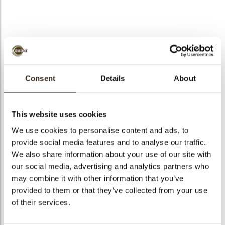
bmenu
bmenu
Forest shavings mini
ek
pink/green
Consent
Details
About
Artikelnummer
78006
Netto gewicht
1.00 kg
This website uses cookies
Bruto gewicht
1.181 kg
We use cookies to personalise content and ads, to
provide social media features and to analyse our traffic.
Aantal stuks
475
We also share information about your use of our site with
Vorm
Overig
our social media, advertising and analytics partners who
Beschikbaarheid
Het hele jaar verkrijgbaar
may combine it with other information that you’ve
Afmetingen
35 X 30 MM
provided to them or that they’ve collected from your use
of their services.
Kleur
Meerdere kleuren
Size indication
Medium 41-70 mm