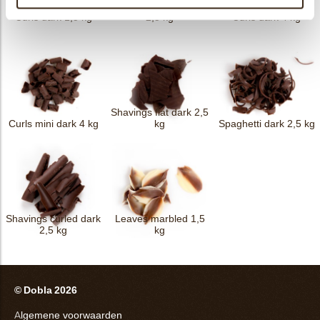
Forest shavings dark
Curls dark 1,5 kg
2,5 kg
Curls dark 4 kg
Shavings flat dark 2,5
Curls mini dark 4 kg
kg
Spaghetti dark 2,5 kg
Shavings curled dark
Leaves marbled 1,5
2,5 kg
kg
© Dobla 2026
Algemene voorwaarden