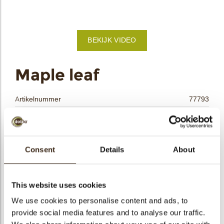
bmenu
BEKIJK VIDEO
bmenu
ek
Maple leaf
Artikelnummer
77793
Netto gewicht
0.17 kg
Bruto gewicht
0.364 kg
Aantal stuks
90
Consent
Details
About
Vorm
Overig
Beschikbaarheid
Het hele jaar verkrijgbaar
This website uses cookies
Afmetingen
L=48 ; W=53 MM
We use cookies to personalise content and ads, to
Kleur
Melk chocolade
provide social media features and to analyse our traffic.
Size indication
Medium 41-70 mm