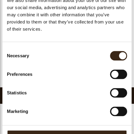
We also share information about your use of our site with
Geschikt voor vegetariers
ja
our social media, advertising and analytics partners who
may combine it with other information that you’ve
Geschikt voor vegan
ja
provided to them or that they’ve collected from your use
Kosher
ja
of their services.
Halal
ja
GMO-vrij
ja
Consent
Bevat AZO kleurstoffen
Nee
Necessary
Selection
FDA goedgekeurd
ja
Uniqueness
Signature
Preferences
Terug naar collectie
Statistics
Gerelateerde producten
Marketing