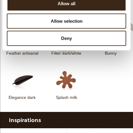
Allow all
Filter dark
Filter square dark
Elegance milk
Allow selection
Deny
Feather artisanal
Filter dark/white
Bunny
Elegance dark
Splash milk
Inspirations