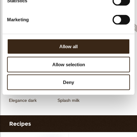
Statistics
Filter dark
Filter square dark
Elegance milk
Marketing
Allow all
Feather artisanal
Filter dark/white
Bunny
Allow selection
Deny
Elegance dark
Splash milk
Recipes