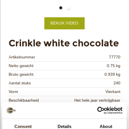
bmenu
BEKIJK VIDEO
bmenu
ek
Crinkle white chocolate
Artikelnummer
77770
Netto gewicht
0.75 kg
Bruto gewicht
0.939 kg
Aantal stuks
240
Vorm
Vierkant
Beschikbaarheid
Het hele jaar verkrijgbaar
Afmetingen
35 X 35 MM
Kleur
Wit
Size indication
Consent
Details
Medium 41-70 mm
About