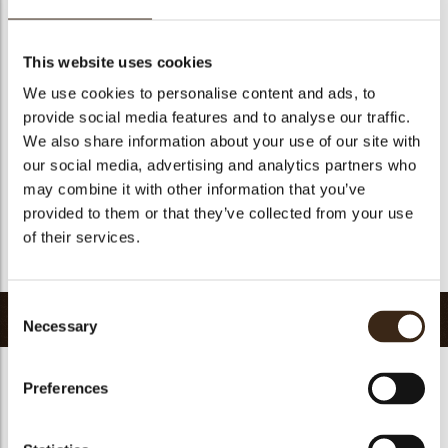
Geschikt voor vegetariers
ja
Geschikt voor vegan
ja
This website uses cookies
Kosher
ja
We use cookies to personalise content and ads, to
Halal
ja
provide social media features and to analyse our traffic.
GMO-vrij
ja
We also share information about your use of our site with
our social media, advertising and analytics partners who
Bevat AZO kleurstoffen
Nee
may combine it with other information that you’ve
FDA goedgekeurd
ja
provided to them or that they’ve collected from your use
Uniqueness
Signature
of their services.
Terug naar collectie
Consent
Gerelateerde producten
Necessary
Selection
Preferences