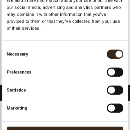
We also share information about your use of our site with
Geschikt voor vegetariers
ja
our social media, advertising and analytics partners who
may combine it with other information that you’ve
Geschikt voor vegan
ja
provided to them or that they’ve collected from your use
Kosher
ja
of their services.
Halal
ja
GMO-vrij
ja
Consent
Bevat AZO kleurstoffen
Nee
Necessary
Selection
FDA goedgekeurd
Nee
Uniqueness
Signature
Preferences
Terug naar collectie
Statistics
Gerelateerde producten
Marketing