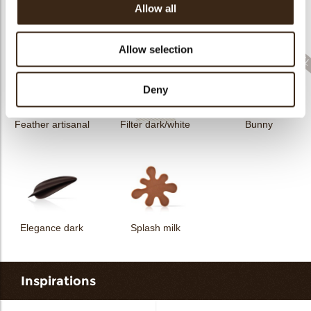
Allow all
Filter dark
Filter square dark
Elegance milk
Allow selection
Deny
Feather artisanal
Filter dark/white
Bunny
Elegance dark
Splash milk
Inspirations