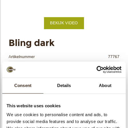
bmenu
BEKIJK VIDEO
bmenu
ek
Bling dark
Artikelnummer
77767
Netto gewicht
0.86 kg
Bruto gewicht
1.064 kg
Aantal stuks
288
Consent
Details
About
Vorm
Vierkant
Beschikbaarheid
Het hele jaar verkrijgbaar
This website uses cookies
Afmetingen
35 X 35 MM
We use cookies to personalise content and ads, to
Kleur
Brons
provide social media features and to analyse our traffic.
Size indication
Medium 41-70 mm