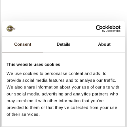
bmenu
bmenu
Forest shavings mini
ek
dark/white
Consent
Details
About
Artikelnummer
73191
Netto gewicht
1.00 kg
This website uses cookies
Bruto gewicht
1.176 kg
We use cookies to personalise content and ads, to
provide social media features and to analyse our traffic.
Aantal stuks
475
We also share information about your use of our site with
Vorm
Overig
our social media, advertising and analytics partners who
Beschikbaarheid
Het hele jaar verkrijgbaar
may combine it with other information that you’ve
Afmetingen
27 X 35 MM
provided to them or that they’ve collected from your use
of their services.
Kleur
Meerdere kleuren
Size indication
Medium 41-70 mm