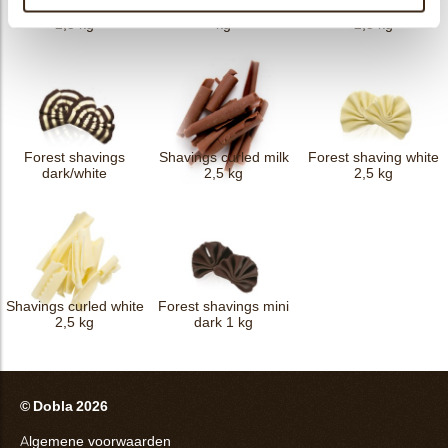
Forest shavings dark
Shavings flat dark 2,5
Shavings curled dark
2,5 kg
kg
2,5 kg
Forest shavings
Shavings curled milk
Forest shaving white
dark/white
2,5 kg
2,5 kg
Shavings curled white
Forest shavings mini
2,5 kg
dark 1 kg
© Dobla 2026
Algemene voorwaarden