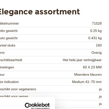
Elegance assortment
rtikelnummer
71528
tto gewicht
0.25 kg
uto gewicht
0.431 kg
ntal stuks
160
orm
Overig
schikbaarheid
Het hele jaar verkrijgbaar
fmetingen
60 X 23 MM
eur
Meerdere kleuren
ze indication
Medium 41-70 mm
schikt voor vegetariers
ja
schikt voor vegan
ja
osher
ja