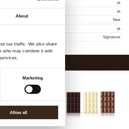
lal
ja
MO-vrij
ja
About
vat AZO kleurstoffen
Nee
DA goedgekeurd
ja
niqueness
Signature
se our traffic. We also share
Terug naar collectie
ers who may combine it with
 services.
Marketing
Allow all