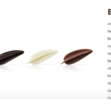
A
Ne
Br
Aa
V
Be
A
Kl
Si
Ge
Ge
K