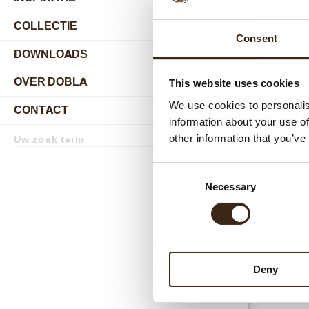
COLLECTIE
submenu
Consent
DOWNLOADS
OVER DOBLA
This website uses cookies
submenu
We use cookies to personalis
CONTACT
submenu
information about your use of
Zoekterm
other information that you’ve
Zoek
Gerel
Consent
Necessary
Selection
Deny