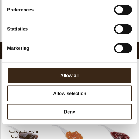
GMO-vrij
ja
Preferences
Bevat AZO kleurstoffen
Nee
FDA goedgekeurd
Nee
Statistics
Terug naar collectie
Marketing
Gerelateerde producten
Allow all
Allow selection
BLACK CHERRY
BERRY FRUITLINE
PastaFrutta Orange
Pasta Frutta Lemon
Deny
Variegato Fichi
Caramellate