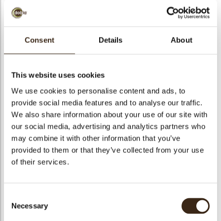
bmenu
Consent
Details
About
bmenu
Variegato Fragola
ek
(aardbei)
This website uses cookies
We use cookies to personalise content and ads, to
Artikelnummer
638858210
provide social media features and to analyse our traffic.
Netto gewicht
3.50 kg
We also share information about your use of our site with
Bruto gewicht
3.700 kg
our social media, advertising and analytics partners who
may combine it with other information that you’ve
Aantal stuks
1
provided to them or that they’ve collected from your use
Beschikbaarheid
Het hele jaar verkrijgbaar
of their services.
Geschikt voor vegetariers
Nee
Geschikt voor vegan
Nee
Consent
Kosher
Nee
Necessary
Selection
Halal
Nee