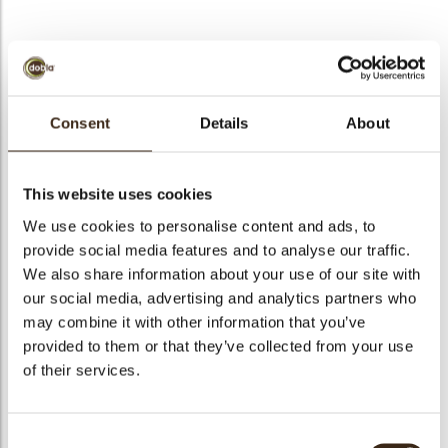
bmenu
bmenu
Curls white 1,5 kg
Consent
Details
About
ek
Artikelnummer
43113
Netto gewicht
1.50 kg
This website uses cookies
Bruto gewicht
1.675 kg
We use cookies to personalise content and ads, to
Aantal stuks
1
provide social media features and to analyse our traffic.
We also share information about your use of our site with
Vorm
Overig
our social media, advertising and analytics partners who
Beschikbaarheid
Het hele jaar verkrijgbaar
may combine it with other information that you’ve
Kleur
Wit
provided to them or that they’ve collected from your use
Size indication
Klein < 40 mm
of their services.
Geschikt voor vegetariers
ja
Geschikt voor vegan
ja
Consent