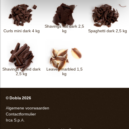
Shavings flat dark 2,5
Curls mini dark 4 kg
kg
Spaghetti dark 2,5 kg
Shavings curled dark
Leaves marbled 1,5
2,5 kg
kg
© Dobla 2026
Algemene voorwaarden
Contactformulier
Irca S.p.A.