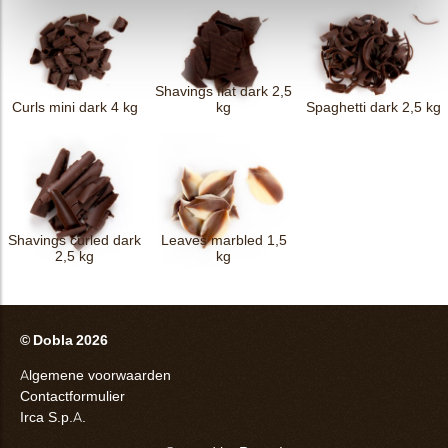
Shavings flat dark 2,5
Curls mini dark 4 kg
kg
Spaghetti dark 2,5 kg
Shavings curled dark
Leaves marbled 1,5
2,5 kg
kg
© Dobla 2026
Algemene voorwaarden
Contactformulier
Irca S.p.A.