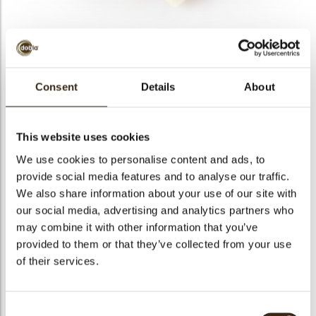
bmenu
bmenu
Curls milk/ white 1,5 kg
Consent
Details
About
ek
Artikelnummer
42159
Netto gewicht
1.50 kg
This website uses cookies
Bruto gewicht
1.675 kg
We use cookies to personalise content and ads, to
Aantal stuks
1
provide social media features and to analyse our traffic.
We also share information about your use of our site with
Vorm
Overig
our social media, advertising and analytics partners who
Beschikbaarheid
Het hele jaar verkrijgbaar
may combine it with other information that you’ve
Kleur
Melk chocolade
provided to them or that they’ve collected from your use
Size indication
Klein < 40 mm
of their services.
Geschikt voor vegetariers
ja
Geschikt voor vegan
ja
Consent