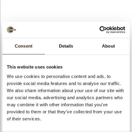
bmenu
bmenu
Twister dark/white 1.5
ek
kg
Consent
Details
About
Artikelnummer
41159
Netto gewicht
1.50 kg
This website uses cookies
Bruto gewicht
1.675 kg
We use cookies to personalise content and ads, to
provide social media features and to analyse our traffic.
Aantal stuks
3150
We also share information about your use of our site with
Vorm
Stick
our social media, advertising and analytics partners who
Beschikbaarheid
Het hele jaar verkrijgbaar
may combine it with other information that you’ve
Afmetingen
33 X 5 MM
provided to them or that they’ve collected from your use
of their services.
Kleur
Pure chocolade
Size indication
Medium 41-70 mm