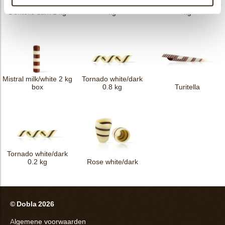
Twister dark/white 1.5
Mistral milk/ white 2,5
Dentelle dark 1 kg
kg
kg
Mistral milk/white 2 kg
Tornado white/dark
box
0.8 kg
Turitella
Tornado white/dark
0.2 kg
Rose white/dark
© Dobla 2026
Algemene voorwaarden