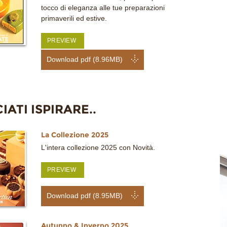
tocco di eleganza alle tue preparazioni
primaverili ed estive.
PREVIEW
Download pdf (8.96MB)
IATI ISPIRARE..
La Collezione 2025
L'intera collezione 2025 con Novità.
PREVIEW
Download pdf (8.95MB)
Autunno & Inverno 2025