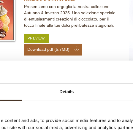
Presentiamo con orgoglio la nostra collezione
Autunno & Inverno 2025. Una selezione speciale
di entusiasmanti creazioni di cioccolato, per il
tocco finale alle tue dolci prelibatezze stagionali.
PREVIEW
Download pdf (5.7MB)
Autunno & Inverno 2024
Presentiamo con orgoglio la nostra collezione
Autunno & Inverno 2024. Una selezione speciale
di entusiasmanti creazioni di cioccolato, per il
Details
tocco finale alle tue dolci prelibatezze stagionali.
Scarica la collezione
PREVIEW
e content and ads, to provide social media features and to analy
Download pdf (9.54MB)
 our site with our social media, advertising and analytics partn