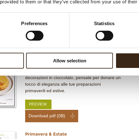
 provided to them or that they’ve collected from your use of their
Primavera & Estate 2024
a collezione Primavera ed Estate 2024 che
include Pasqua, Primavera, Celebrazioni estive,
Preferences
Statistics
Ispirata al Rosa e all'Amore con Novità.
Download pdf (8.63MB)
Allow selection
Primavera & Estate 2025
Lasciati ispirare dalla nostra speciale selezione di
decorazioni in cioccolato, pensate per donare un
tocco di eleganza alle tue preparazioni
primaverili ed estive.
PREVIEW
Download pdf (0B)
Primavera & Estate