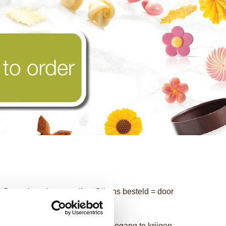
en Domori producten online. Bij ons besteld = door
Beko, Bakeplus of Civoba).
 inloggegevens gebruiken om toegang te krijgen