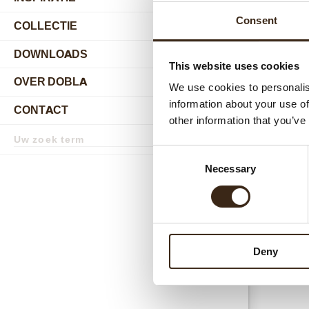
Consent
COLLECTIE
submenu
DOWNLOADS
This website uses cookies
OVER DOBLA
submenu
We use cookies to personalis
information about your use of
CONTACT
submenu
other information that you’ve
Zoekterm
Zoek
Consent
Necessary
Selection
Deny