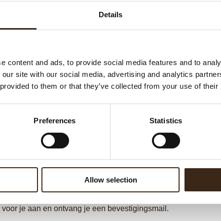
tot de Irca webshop.
Details
E-mail
e content and ads, to provide social media features and to analy
 our site with our social media, advertising and analytics partn
Wachtwoord
 provided to them or that they’ve collected from your use of their
Preferences
Statistics
LOGI
Onthoud mij
Wachtwoord ver
Nog geen account?
Allow selection
Vul het
klantformulier
volledig in en stuur dit naar
salesemea@
voor je aan en ontvang je een bevestigingsmail.