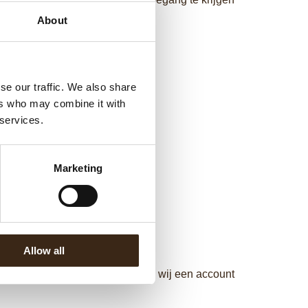
About
se our traffic. We also share
ers who may combine it with
 services.
Marketing
N
geten
Allow all
dobla.com
. Na ontvangst maken wij een account