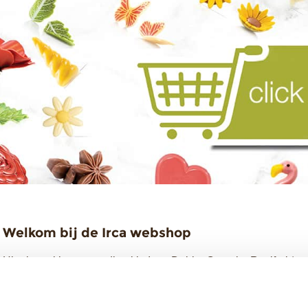
Welkom bij de Irca webshop
Hier bestel je eenvoudig al je Irca, Dobla, Cesarin, Ravifruit* 
ons geleverd en gefactureerd via de grossier van jouw keuze (
Had je al een account op de Dobla webshop? Je kunt dezelfde