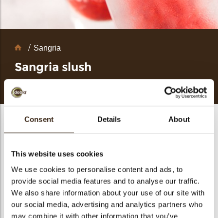
bmenu
bmenu
Chocolate
Sangria
decoraties
ek
Sangria slush
Ijs dessert geïnspireerd door Sangria.
Voorbereiding
Consent
Details
About
Ingredienten
This website uses cookies
Sangria slush
1000g Rode wijn
We use cookies to personalise content and ads, to
100g Triple Sec
provide social media features and to analyse our traffic.
100g Brandy
100g Suiker
We also share information about your use of our site with
50g Honing
our social media, advertising and analytics partners who
4g Gelatine
2stuks Kardamom
may combine it with other information that you’ve