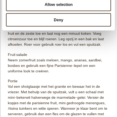
Allow selection
Marmelade Jelly
Rasp de schil van de sinaasappels en snijd de delen eruit.
Breng het sinaasappelsap aan de kook en meng de suiker
Deny
met de pectine. Voeg tijdens het koken de suiker langzaam
toe aan het sap terwijl u roert. Voeg na 1 minuut koken het
fruit en de zeste toe en laat nog een minuut koken. Voeg
citroenzuur toe en blijf roeren. Leg opzij in een bak en laat
afkoelen. Roer voor gebruik roer los en vul een spuitzak.
Fruit salade
Neem zomerfruit zoals meloen, mango, ananas, aardbei,
bosbes en gebruik een fijne Parisienne-lepel om een ​​
uniforme look te creëren.
Portie
Vul een shotglaasje met het granite en bewaar het in de
vriezer. Met behulp van de spuitzak, vult u een schaal met
mini-bekerwit halverwege de marmelade-gelei. Versier de
kopjes met de parisienne fruit, mini gedroogde merengues,
Atsina tuinkers en witte speren. Wanneer je klaar bent om te
serveren, gebruik dan een fles om de glazen te vullen met