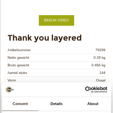
bmenu
BEKIJK VIDEO
bmenu
ek
Thank you layered
Artikelnummer
79299
Netto gewicht
0.28 kg
Bruto gewicht
0.466 kg
Aantal stuks
144
Vorm
Ovaal
Beschikbaarheid
Het hele jaar verkrijgbaar
Afmetingen
L/W=±46/31 MM
Kleur
Meerdere kleuren
Consent
Details
About
Size indication
Medium 41-70 mm