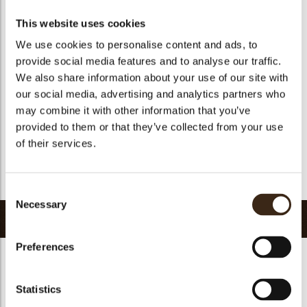
Geschikt voor vegetariers
ja
This website uses cookies
Geschikt voor vegan
Nee
We use cookies to personalise content and ads, to
Kosher
ja
provide social media features and to analyse our traffic.
Halal
ja
We also share information about your use of our site with
our social media, advertising and analytics partners who
GMO-vrij
ja
may combine it with other information that you’ve
Bevat AZO kleurstoffen
Nee
provided to them or that they’ve collected from your use
FDA goedgekeurd
ja
of their services.
Uniqueness
Signature
Terug naar collectie
Consent
Necessary
Selection
Gerelateerde producten
Preferences
Statistics