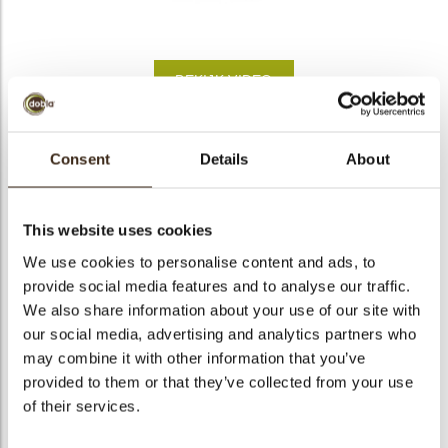
bmenu
BEKIJK VIDEO
bmenu
ek
Lace leaf milk large
Consent
Details
About
Artikelnummer
79234
Netto gewicht
0.23 kg
This website uses cookies
Bruto gewicht
0.474 kg
We use cookies to personalise content and ads, to
provide social media features and to analyse our traffic.
Aantal stuks
144
We also share information about your use of our site with
Vorm
Ovaal
our social media, advertising and analytics partners who
Beschikbaarheid
Het hele jaar verkrijgbaar
may combine it with other information that you’ve
Afmetingen
L/W=±66/33MM
provided to them or that they’ve collected from your use
of their services.
Kleur
Melk chocolade
Size indication
Medium 41-70 mm