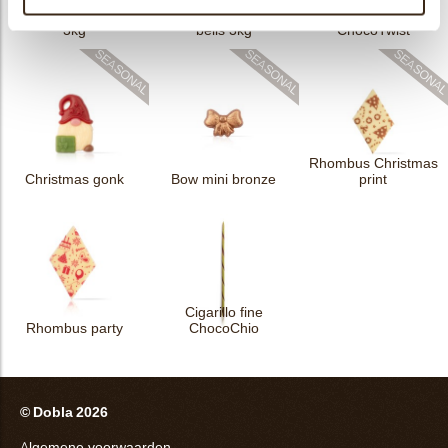
Sprinkle Halloween
Sprinkle Christmas
Cigarillo fine
3kg
bells 3kg
ChocoTwist
Rhombus Christmas
Christmas gonk
Bow mini bronze
print
Cigarillo fine
Rhombus party
ChocoChio
© Dobla 2026
Algemene voorwaarden