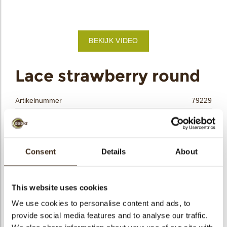
bmenu
BEKIJK VIDEO
bmenu
ek
Lace strawberry round
Artikelnummer
79229
Netto gewicht
0.37 kg
Bruto gewicht
0.556 kg
Aantal stuks
144
Consent
Details
About
Vorm
Rond
Beschikbaarheid
Het hele jaar verkrijgbaar
This website uses cookies
Afmetingen
D=±40 MM
We use cookies to personalise content and ads, to
Kleur
Rood
provide social media features and to analyse our traffic.
Size indication
Medium 41-70 mm