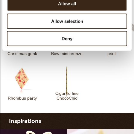
Allow all
Sprinkle Halloween
Sprinkle Christmas
Cigarillo fine
3kg
bells 3kg
ChocoTwist
Allow selection
Deny
Rhombus Christmas
Christmas gonk
Bow mini bronze
print
Cigarillo fine
Rhombus party
ChocoChio
Inspirations