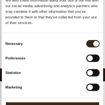
We also share information about your use of our site with
Geschikt voor vegetariers
ja
our social media, advertising and analytics partners who
may combine it with other information that you’ve
Geschikt voor vegan
Nee
provided to them or that they’ve collected from your use
Kosher
ja
of their services.
Halal
ja
GMO-vrij
ja
Consent
Bevat AZO kleurstoffen
Nee
Necessary
Selection
FDA goedgekeurd
Nee
Uniqueness
Signature
Preferences
Terug naar collectie
Statistics
Gerelateerde producten
Marketing