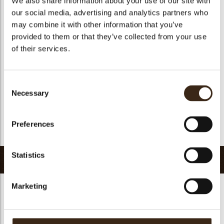
We also share information about your use of our site with
Geschikt voor vegetariers
ja
our social media, advertising and analytics partners who
may combine it with other information that you’ve
Geschikt voor vegan
Nee
provided to them or that they’ve collected from your use
Kosher
ja
of their services.
Halal
ja
GMO-vrij
ja
Consent
Bevat AZO kleurstoffen
Nee
Necessary
Selection
FDA goedgekeurd
Nee
Uniqueness
Signature
Preferences
Terug naar collectie
Statistics
Gerelateerde producten
Marketing