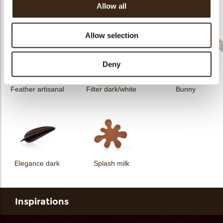
Allow all
Filter dark
Filter square dark
Elegance milk
Allow selection
Deny
Feather artisanal
Filter dark/white
Bunny
Elegance dark
Splash milk
Inspirations