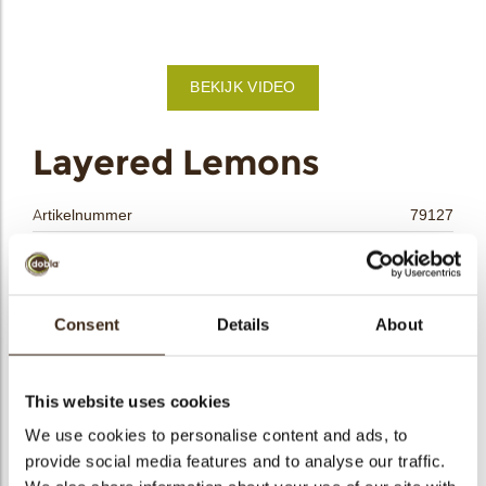
bmenu
BEKIJK VIDEO
bmenu
ek
Layered Lemons
Artikelnummer
79127
Netto gewicht
0.38 kg
Bruto gewicht
0.562 kg
Aantal stuks
144
Consent
Details
About
Vorm
Rond
Beschikbaarheid
Het hele jaar verkrijgbaar
This website uses cookies
Afmetingen
D=±40 MM
We use cookies to personalise content and ads, to
Kleur
Geel
provide social media features and to analyse our traffic.
Size indication
Medium 41-70 mm