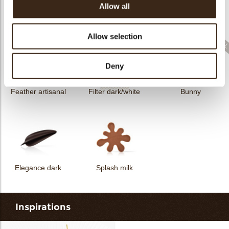
Allow all
Filter dark
Filter square dark
Elegance milk
Allow selection
Deny
Feather artisanal
Filter dark/white
Bunny
Elegance dark
Splash milk
Inspirations