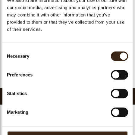
We also share information about your use of our site with
Geschikt voor vegetariers
ja
our social media, advertising and analytics partners who
may combine it with other information that you’ve
Geschikt voor vegan
ja
provided to them or that they’ve collected from your use
Kosher
ja
of their services.
Halal
ja
GMO-vrij
ja
Consent
Bevat AZO kleurstoffen
Nee
Necessary
Selection
FDA goedgekeurd
ja
Uniqueness
Signature
Preferences
Terug naar collectie
Statistics
Gerelateerde producten
Marketing