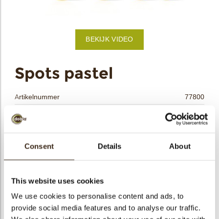
bmenu
BEKIJK VIDEO
bmenu
ek
Spots pastel
Artikelnummer
77800
Netto gewicht
0.42 kg
Bruto gewicht
0.629 kg
Aantal stuks
420
Consent
Details
About
Vorm
Rond
Beschikbaarheid
Het hele jaar verkrijgbaar
This website uses cookies
Afmetingen
Ø 37-28-24-17 MM
We use cookies to personalise content and ads, to
Kleur
Meerdere kleuren
provide social media features and to analyse our traffic.
Size indication
Medium 41-70 mm