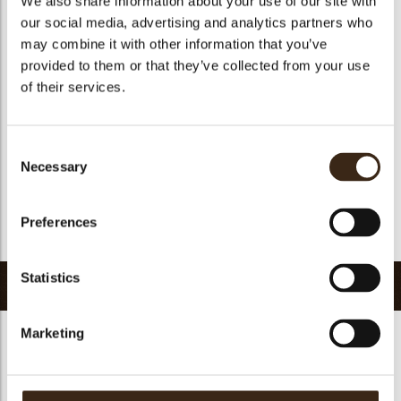
We also share information about your use of our site with
Geschikt voor vegetariers
ja
our social media, advertising and analytics partners who
may combine it with other information that you’ve
Geschikt voor vegan
ja
provided to them or that they’ve collected from your use
Kosher
ja
of their services.
Halal
ja
GMO-vrij
ja
Consent
Bevat AZO kleurstoffen
Nee
Necessary
Selection
FDA goedgekeurd
ja
Uniqueness
Signature
Preferences
Terug naar collectie
Statistics
Gerelateerde producten
Marketing