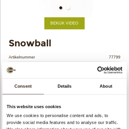
bmenu
BEKIJK VIDEO
bmenu
ek
Snowball
Artikelnummer
77799
Netto gewicht
0.30 kg
Bruto gewicht
0.469 kg
Aantal stuks
40
Consent
Details
About
Vorm
Overig
Beschikbaarheid
Het hele jaar verkrijgbaar
This website uses cookies
Afmetingen
Ø 30 MM
We use cookies to personalise content and ads, to
Kleur
Wit
provide social media features and to analyse our traffic.
Size indication
Medium 41-70 mm