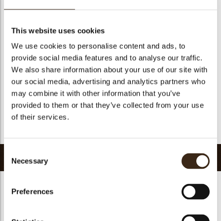
Geschikt voor vegetariers
ja
Geschikt voor vegan
ja
This website uses cookies
Kosher
ja
We use cookies to personalise content and ads, to
Halal
ja
provide social media features and to analyse our traffic.
GMO-vrij
ja
We also share information about your use of our site with
our social media, advertising and analytics partners who
Bevat AZO kleurstoffen
Nee
may combine it with other information that you’ve
FDA goedgekeurd
ja
provided to them or that they’ve collected from your use
Uniqueness
Signature
of their services.
Terug naar collectie
Consent
Gerelateerde producten
Necessary
Selection
Preferences