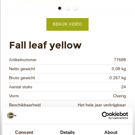
bmenu
BEKIJK VIDEO
bmenu
ek
Fall leaf yellow
Artikelnummer
77688
Netto gewicht
0.08 kg
Bruto gewicht
0.267 kg
Aantal stuks
24
Vorm
Overig
Beschikbaarheid
Het hele jaar verkrijgbaar
Afmetingen
D=+/- 55 MM
Kleur
Geel
Size indication
Consent
Details
Medium 41-70 mm
About