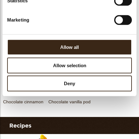
Statistics
Curvy elegance dark
Curvy elegance white
Spiral dark
Marketing
Allow all
Heart white
Globes original
Chocolate star anise
Allow selection
Deny
Chocolate cinnamon
Chocolate vanilla pod
Recipes