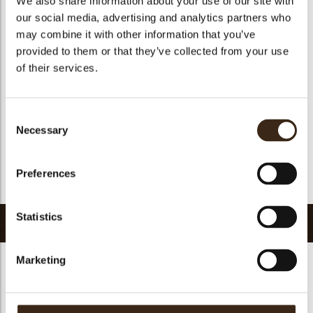
We also share information about your use of our site with
Geschikt voor vegetariers
ja
our social media, advertising and analytics partners who
may combine it with other information that you’ve
Geschikt voor vegan
Nee
provided to them or that they’ve collected from your use
Kosher
ja
of their services.
Halal
ja
GMO-vrij
ja
Consent
Bevat AZO kleurstoffen
Nee
Necessary
Selection
FDA goedgekeurd
ja
Uniqueness
Signature
Preferences
Terug naar collectie
Statistics
Gerelateerde producten
Marketing