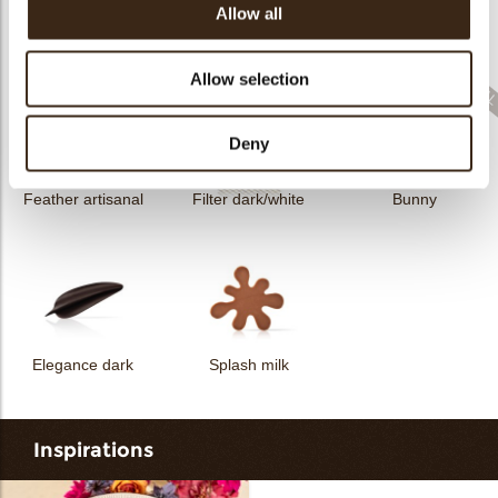
Allow all
Filter dark
Filter square dark
Elegance milk
Allow selection
Deny
Feather artisanal
Filter dark/white
Bunny
Elegance dark
Splash milk
Inspirations