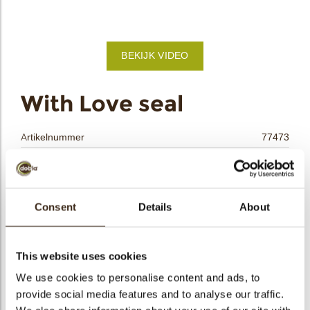
bmenu
BEKIJK VIDEO
bmenu
ek
With Love seal
Artikelnummer
77473
Netto gewicht
0.29 kg
Bruto gewicht
0.487 kg
Aantal stuks
216
Consent
Details
About
Vorm
Overig
Beschikbaarheid
Het hele jaar verkrijgbaar
This website uses cookies
Afmetingen
L=35 W=30 MM
We use cookies to personalise content and ads, to
Kleur
Rood
provide social media features and to analyse our traffic.
Size indication
Medium 41-70 mm