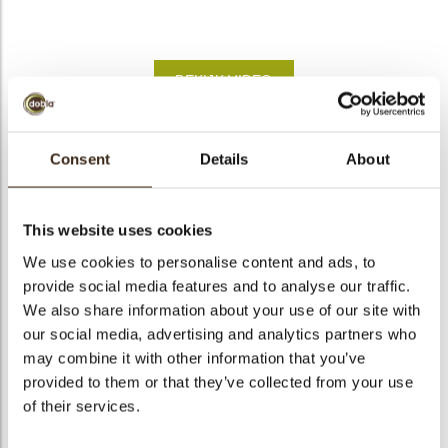
bmenu
BEKIJK VIDEO
bmenu
ek
Chocolate strawberry
Consent
Details
About
Artikelnummer
77315
Netto gewicht
0.20 kg
This website uses cookies
Bruto gewicht
0.395 kg
We use cookies to personalise content and ads, to
provide social media features and to analyse our traffic.
Aantal stuks
36
We also share information about your use of our site with
Vorm
Overig
our social media, advertising and analytics partners who
Beschikbaarheid
Het hele jaar verkrijgbaar
may combine it with other information that you’ve
Afmetingen
D=36 H=19 MM
provided to them or that they’ve collected from your use
of their services.
Kleur
Rood
Size indication
Medium 41-70 mm