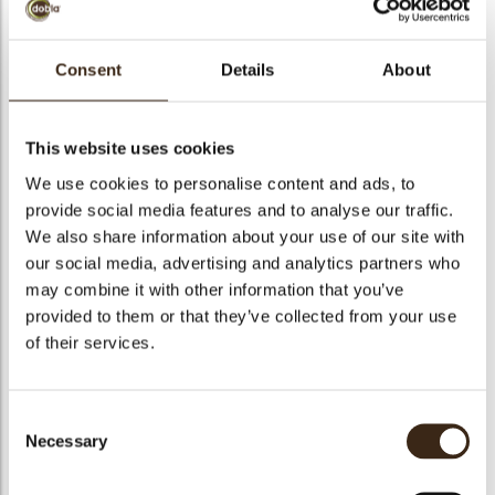
bmenu
Consent
Details
About
bmenu
Bosbessen
ek
This website uses cookies
Artikelnummer
20374814
We use cookies to personalise content and ads, to
Netto gewicht
6.00 kg
provide social media features and to analyse our traffic.
We also share information about your use of our site with
Bruto gewicht
6.177 kg
our social media, advertising and analytics partners who
Aantal stuks
1
may combine it with other information that you’ve
Beschikbaarheid
Het hele jaar verkrijgbaar
provided to them or that they’ve collected from your use
Geschikt voor vegetariers
ja
of their services.
Geschikt voor vegan
ja
Kosher
ja
Consent
Halal
ja
Necessary
Selection
GMO-vrij
ja