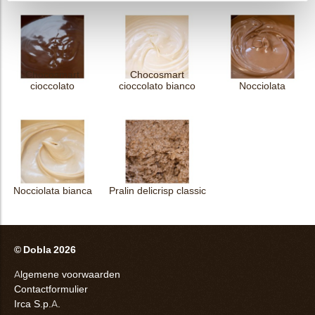
Chocosmart
Chocosmart
cioccolato
cioccolato bianco
Nocciolata
Nocciolata bianca
Pralin delicrisp classic
© Dobla 2026
Algemene voorwaarden
Contactformulier
Irca S.p.A.