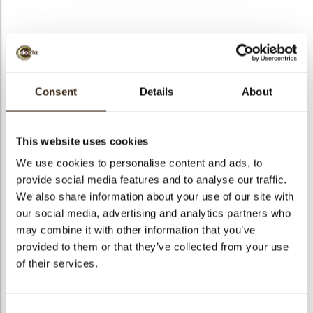
bmenu
bmenu
RENO X LATTE 34%
ek
Consent
Details
About
Maak kennis met onze nieuwste chocolade in onze
essentials range. Reno X is ontwikkeld om uw creativiteit te
ondersteunen. Door de uitstekende verwerkbaarheid en het
This website uses cookies
uitgebalanceerde smaakprofiel dat eenvoudig aan te passen
We use cookies to personalise content and ads, to
is aan uw recepturen.
provide social media features and to analyse our traffic.
We also share information about your use of our site with
Artikelnummer
1982701
our social media, advertising and analytics partners who
Netto gewicht
10.00 kg
may combine it with other information that you’ve
Bruto gewicht
10.441 kg
provided to them or that they’ve collected from your use
of their services.
Aantal stuks
1
Beschikbaarheid
Het hele jaar verkrijgbaar
Geschikt voor vegetariers
ja
Consent