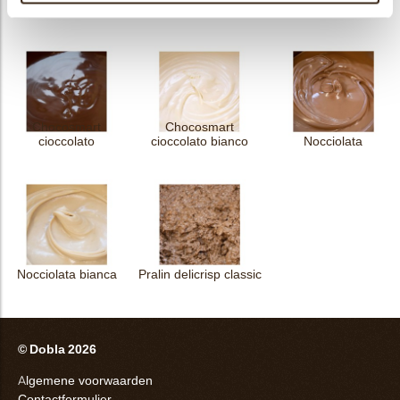
frutti rossi 5
tropical 5
cioccolato latte
Chocosmart
Chocosmart
cioccolato
cioccolato bianco
Nocciolata
Nocciolata bianca
Pralin delicrisp classic
© Dobla 2026
Algemene voorwaarden
Contactformulier