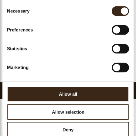
Consent
Geschikt voor vegetariers
ja
Necessary
Selection
Geschikt voor vegan
ja
Kosher
Nee
Preferences
Halal
Nee
GMO-vrij
ja
Statistics
Bevat AZO kleurstoffen
Nee
FDA goedgekeurd
Nee
Marketing
Terug naar collectie
Gerelateerde producten
Allow all
Allow selection
Deny
Chococream crunchy
Chococream crunchy
Chocosmart