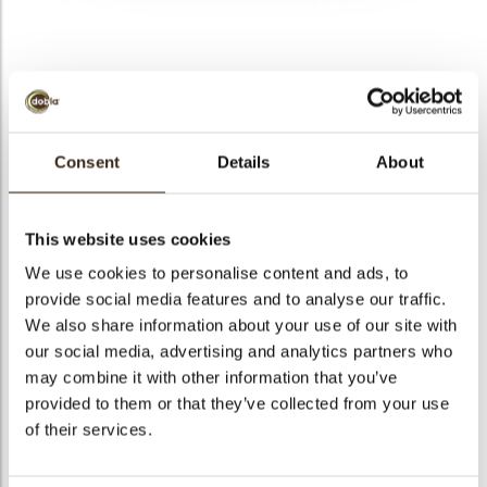
bmenu
bmenu
RENO X FONDENTE
ek
54,5%
Consent
Details
About
Maak kennis met onze nieuwste chocolade in onze
essentials range. Reno X is ontwikkeld om uw creativiteit te
This website uses cookies
ondersteunen. Door de uitstekende verwerkbaarheid en het
We use cookies to personalise content and ads, to
uitgebalanceerde smaakprofiel dat eenvoudig aan te passen
is aan uw recepturen.
provide social media features and to analyse our traffic.
We also share information about your use of our site with
our social media, advertising and analytics partners who
Artikelnummer
1982700
may combine it with other information that you’ve
Netto gewicht
10.00 kg
provided to them or that they’ve collected from your use
Bruto gewicht
10.441 kg
of their services.
Aantal stuks
1
Beschikbaarheid
Het hele jaar verkrijgbaar