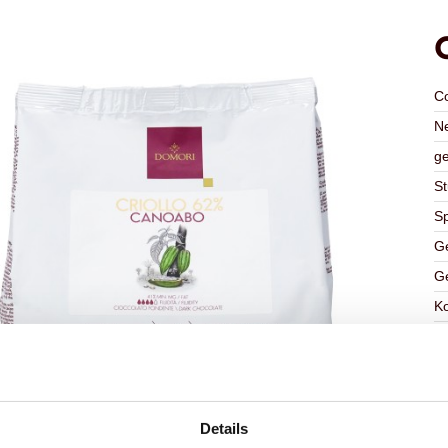
C
Ne
ge
St
Sp
Ge
Ge
K
Ha
G
C
F
Details