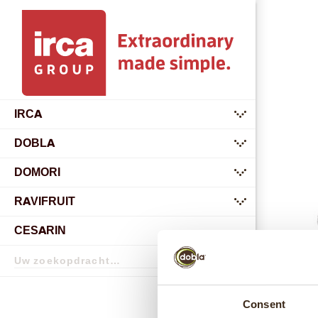
IRCA
submenu
DOBLA
submenu
DOMORI
submenu
RAVIFRUIT
submenu
CESARIN
Zoekopdracht
Zoekopdracht
Consent