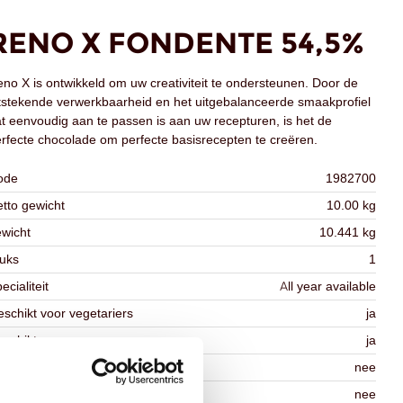
RENO X FONDENTE 54,5%
no X is ontwikkeld om uw creativiteit te ondersteunen. Door de
tstekende verwerkbaarheid en het uitgebalanceerde smaakprofiel
t eenvoudig aan te passen is aan uw recepturen, is het de
rfecte chocolade om perfecte basisrecepten te creëren.
ode
1982700
tto gewicht
10.00 kg
wicht
10.441 kg
uks
1
ecialiteit
All year available
schikt voor vegetariers
ja
schikt voor vegan
ja
osher
nee
lal
nee