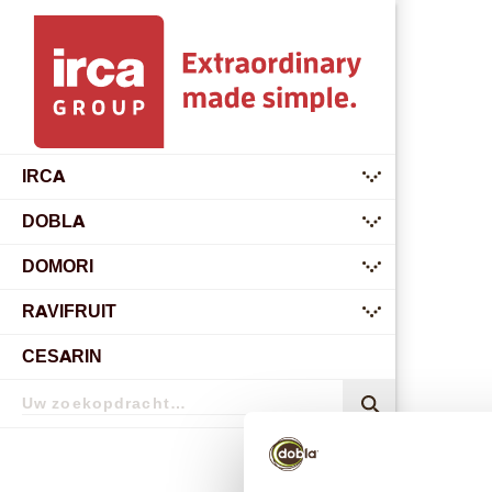
IRCA
submenu
DOBLA
submenu
DOMORI
submenu
RAVIFRUIT
submenu
CESARIN
Zoekopdracht
Zoekopdracht