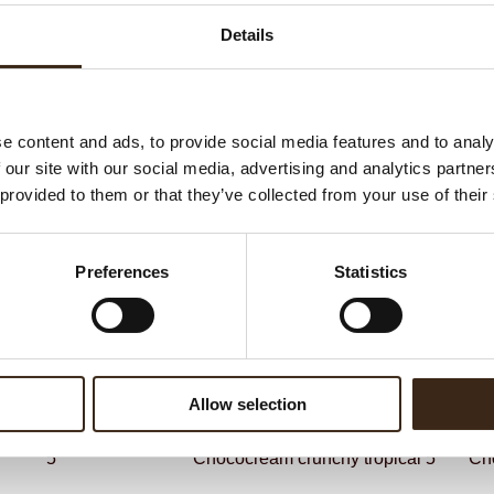
G
Details
C
F
e content and ads, to provide social media features and to analy
 our site with our social media, advertising and analytics partn
ateerde producten
 provided to them or that they’ve collected from your use of their
Preferences
Statistics
Allow selection
m crunchy frutti rossi
5
Chococream crunchy tropical 5
Cho