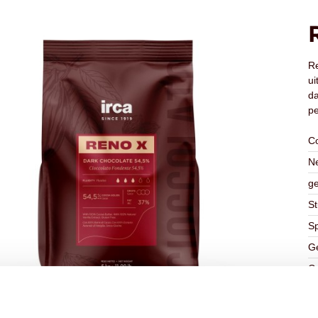
Re
ui
da
pe
C
Ne
ge
St
Sp
Ge
Ge
K
Ha