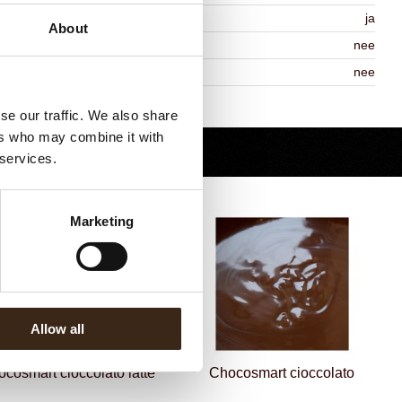
MO-free
ja
About
ontains AZO dyes
nee
DA approved
nee
Terug naar collectie
se our traffic. We also share
ers who may combine it with
 services.
Marketing
Allow all
cosmart cioccolato latte
Chocosmart cioccolato