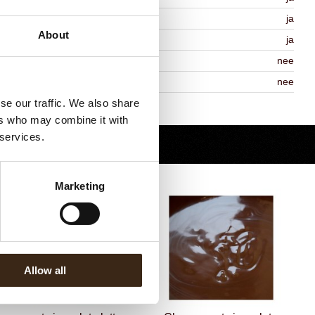
lal
ja
About
MO-free
ja
ontains AZO dyes
nee
DA approved
nee
se our traffic. We also share
Terug naar collectie
ers who may combine it with
 services.
Marketing
Allow all