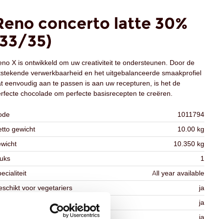
Reno concerto latte 30%
(33/35)
no X is ontwikkeld om uw creativiteit te ondersteunen. Door de
tstekende verwerkbaarheid en het uitgebalanceerde smaakprofiel
t eenvoudig aan te passen is aan uw recepturen, is het de
rfecte chocolade om perfecte basisrecepten te creëren.
ode
1011794
tto gewicht
10.00 kg
wicht
10.350 kg
uks
1
ecialiteit
All year available
schikt voor vegetariers
ja
schikt voor vegan
ja
osher
ja