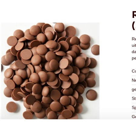
Re
ui
da
pe
C
Ne
ge
St
Sp
Ge
Ge
K