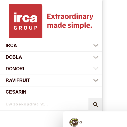
IRCA
submenu
DOBLA
submenu
DOMORI
submenu
RAVIFRUIT
submenu
CESARIN
Zoekopdracht
Zoekopdracht